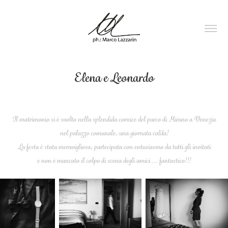
Elena e Leonardo
Il matrimonio si è svolto nella splendida cornice del parco di Mirano a Venezia
nel palazzo comunale, una giornata calda!
La festa è stata meravigliosa, partecipata con entusiasmo da tutti gli invitati
e non è mancato il colpo di scena degli amici ... fantastico!!!